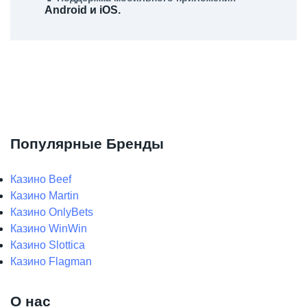
Android и iOS.
Популярные Бренды
Казино Beef
Казино Martin
Казино OnlyBets
Казино WinWin
Казино Slottica
Казино Flagman
О нас