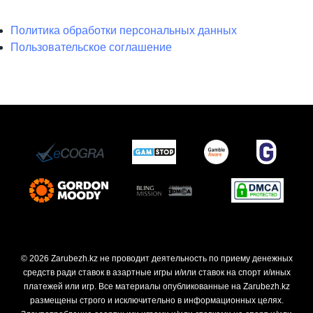
Политика обработки персональных данных
Пользовательское соглашение
© 2026 Zarubezh.kz не проводит деятельность по приему денежных
средств ради ставок в азартные игры и/или ставок на спорт и/иных
платежей или игр. Все материалы опубликованные на Zarubezh.kz
размещены строго и исключительно в информационных целях.