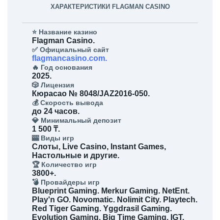
ХАРАКТЕРИСТИКИ FLAGMAN CASINO
⭐️ Название казино
Flagman Casino.
✅ Официальный сайт
flagmancasino.com.
🔥 Год основания
2025.
🎲 Лицензия
Кюрасао № 8048/JAZ2016-050.
💰 Скорость вывода
до 24 часов.
💎 Минимальный депозит
1 500 ₸.
🎰 Виды игр
Слоты, Live Casino, Instant Games,
Настольные и другие.
🏆 Количество игр
3800+.
💣 Провайдеры игр
Blueprint Gaming.
Merkur Gaming.
NetEnt.
Play'n GO.
Novomatic.
Nolimit City.
Playtech.
Red Tiger Gaming.
Yggdrasil Gaming.
Evolution Gaming.
Big Time Gaming.
IGT.