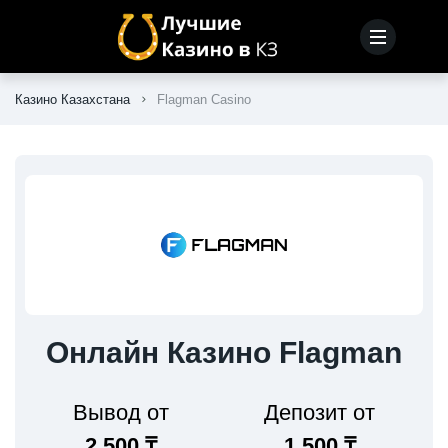
Казино Казахстана
Flagman Casino
Онлайн Казино Flagman
Вывод от
Депозит от
2 500 ₸
1 500 ₸