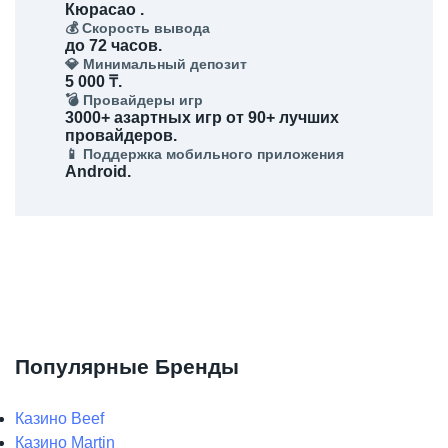
Кюрасао .
💰 Скорость вывода
до 72 часов.
💎 Минимальный депозит
5 000 ₸.
💣 Провайдеры игр
3000+ азартных игр от 90+ лучших
провайдеров.
📱 Поддержка мобильного приложения
Android.
Популярные Бренды
Казино Beef
Казино Martin