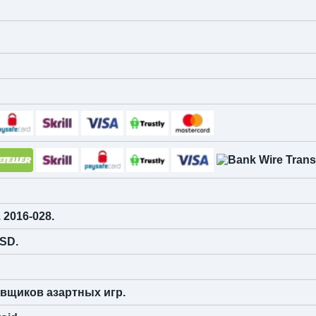
 2016-028.
SD
.
авщиков азартных игр.