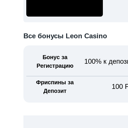
Все бонусы Leon Casino
Бонус за
100% к депоз
Регистрацию
Фриспины за
100 
Депозит