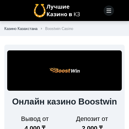
Казино Казахстана
Boostwin Casino
Онлайн казино Boostwin
Вывод от
Депозит от
4 000 ₸
2 000 ₸