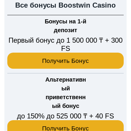
Все бонусы Boostwin Casino
Бонусы на 1-й
депозит
Первый бонус до 1 500 000 ₸ + 300
FS
Получить Бонус
Альтернативн
ый
приветственн
ый бонус
до 150% до 525 000 ₸ + 40 FS
Получить Бонус