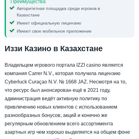
Преимущества
Авторитетная площадка среди игроков в
Казахстане
Имеет официальную лицензию
Имеют свое мобильное приложение
Иззи Казино в Казахстане
Владельцем игрового портала IZZI casino является
компания Carrer N.V., которая получила лицензию
Cyberluck Curaçao N.V. № 1668 JAZ. Несмотря на то,
что ресурс был анонсирован ещё в 2021 году,
администрация ведёт активную политику по
привлечению новых клиентов с использованием
разнообразных бонусов, акций и конечно же
регулярным обновлением всего ассортимента
азартных игр чем хорошо выделяется на общем фоне