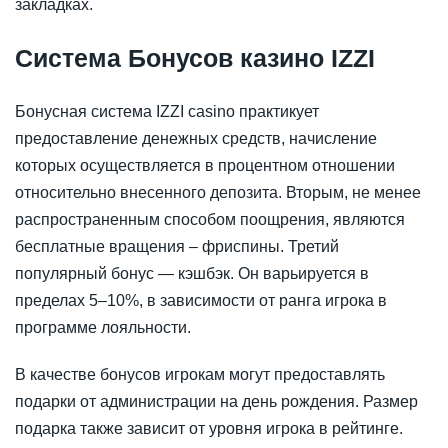
закладках.
Система Бонусов казино IZZI
Бонусная система IZZI casino практикует
предоставление денежных средств, начисление
которых осуществляется в процентном отношении
относительно внесенного депозита. Вторым, не менее
распространенным способом поощрения, являются
бесплатные вращения – фриспины. Третий
популярный бонус — кэшбэк. Он варьируется в
пределах 5–10%, в зависимости от ранга игрока в
программе лояльности.
В качестве бонусов игрокам могут предоставлять
подарки от администрации на день рождения. Размер
подарка также зависит от уровня игрока в рейтинге.