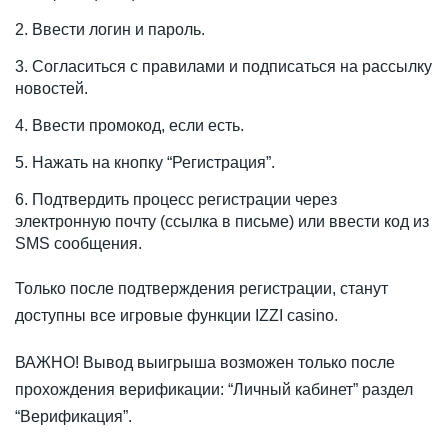
Ввести логин и пароль.
Согласиться с правилами и подписаться на рассылку
новостей.
Ввести промокод, если есть.
Нажать на кнопку “Регистрация”.
Подтвердить процесс регистрации через
электронную почту (ссылка в письме) или ввести код из
SMS сообщения.
Только после подтверждения регистрации, станут
доступны все игровые функции IZZI casino.
ВАЖНО! Вывод выигрыша возможен только после
прохождения верификации: “Личный кабинет” раздел
“Верификация”.