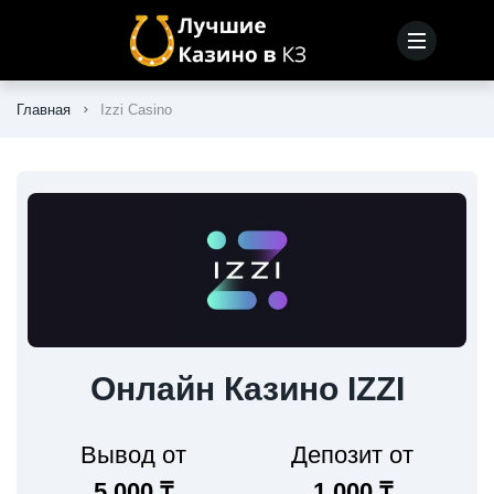
Главная
Izzi Casino
Онлайн Казино IZZI
Вывод от
Депозит от
5 000 ₸
1 000 ₸