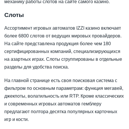
механику работы слотов на сайте самого казино.
Слоты
Ассортимент игровых автоматов IZZI казино включает
более 6800 слотов от ведущих мировых провайдеров.
На сайте представлена продукция более чем 180
сертифицированных компаний, специализирующихся
на азартных играх. Слоты сгруппированы в отдельные
разделы для удобства поиска.
На главной странице есть своя поисковая система с
фильтром по основным параметрам: функция мегавей,
джекпоты, волатильность или RTP. Кроме классических
и современных игровых автоматов гемблеру
предлагают полтора десятка популярных карточных
игр и кости.