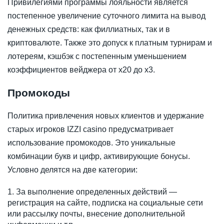
Привилегиями программы лояльности является
постепенное увеличение суточного лимита на вывод
денежных средств: как филлиатных, так и в
криптовалюте. Также это допуск к платным турнирам и
лотереям, кэшбэк с постепенным уменьшением
коэффициентов вейджера от х20 до х3.
Промокоды
Политика привлечения новых клиентов и удержание
старых игроков IZZI casino предусматривает
использование промокодов. Это уникальные
комбинации букв и цифр, активирующие бонусы.
Условно делятся на две категории:
За выполнение определенных действий —
регистрация на сайте, подписка на социальные сети
или рассылку почты, внесение дополнительной