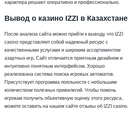
характера решают оперативно и профессионально.
Вывод о казино IZZI в Казахстане
После анализа сайта можно прийти к выводу, что IZZI
casino представляет собой надежный ресурс с
качественными услугами и широким ассортиментом
азартных игр, Сайт отличается приятным дизайном и
интуитивно понятным интерфейсом. Хорошо
реализована система поиска игровых автоматов.
Присутствует программа лояльности с небольшим
количеством полезных привилегий. Чтобы помочь
игрокам получить объективную оценку этого ресурса,
можете оставить на нашем сайте отзывы об IZZI casino.