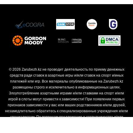
© 2026 Zarubezh.kz не проводит деятельность по приему денежных
средств ради ставок в азартные игры и/или ставок на спорт и/иных
платежей или игр. Все материалы опубликованные на Zarubezh.kz
размещены строго и исключительно в информационных целях.
Злоупотребление азартными играми и/или ставками на спорт и/или
игрой в слоты могут привести к зависимости! При появлении первых
признаков зависимости у вас или ваших родственников и/или друзей,
незамедлительно обратитесь к специализированные учреждения и/или
специалистам. По вопросам предложения о сотрудничества и/или
другим вопросам свяжитесь с нами по e-mail:
zarubezh.kazakhstan.igaming@gmail.com