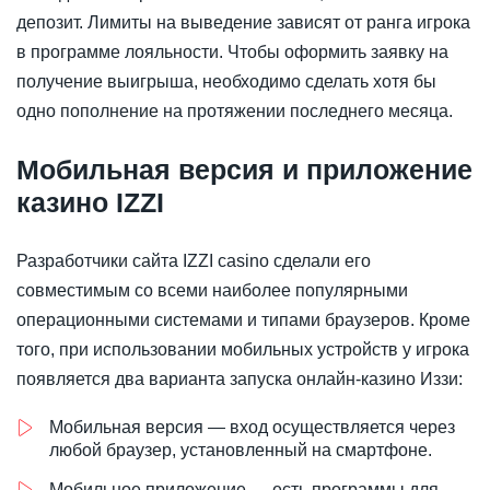
депозит. Лимиты на выведение зависят от ранга игрока
в программе лояльности. Чтобы оформить заявку на
получение выигрыша, необходимо сделать хотя бы
одно пополнение на протяжении последнего месяца.
Мобильная версия и приложение
казино IZZI
Разработчики сайта IZZI casino сделали его
совместимым со всеми наиболее популярными
операционными системами и типами браузеров. Кроме
того, при использовании мобильных устройств у игрока
появляется два варианта запуска онлайн-казино Иззи:
Мобильная версия — вход осуществляется через
любой браузер, установленный на смартфоне.
Мобильное приложение — есть программы для