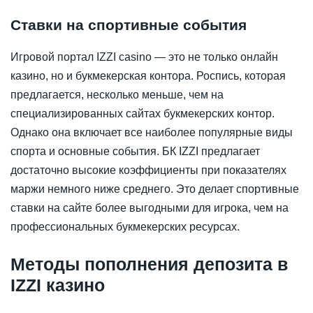
Ставки на спортивные события
Игровой портал IZZI casino — это не только онлайн
казино, но и букмекерская контора. Роспись, которая
предлагается, несколько меньше, чем на
специализированных сайтах букмекерских контор.
Однако она включает все наиболее популярные виды
спорта и основные события. БК IZZI предлагает
достаточно высокие коэффициенты при показателях
маржи немного ниже среднего. Это делает спортивные
ставки на сайте более выгодными для игрока, чем на
профессиональных букмекерских ресурсах.
Методы пополнения депозита в
IZZI казино