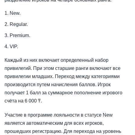
New.
Regular.
Premium.
VIP.
Каждый из них включает определенный набор
привилегий. При этом старшие ранги включают все
привилегии младших. Переход между категориями
производится путем начисления баллов. Игрок
получает 1 балл за суммарное пополнение игрового
счёта на 6 000 ₸.
Участие в программе лояльности в статусе New
является автоматическим для всех игроков,
прошедших регистрацию. Для перехода на уровень