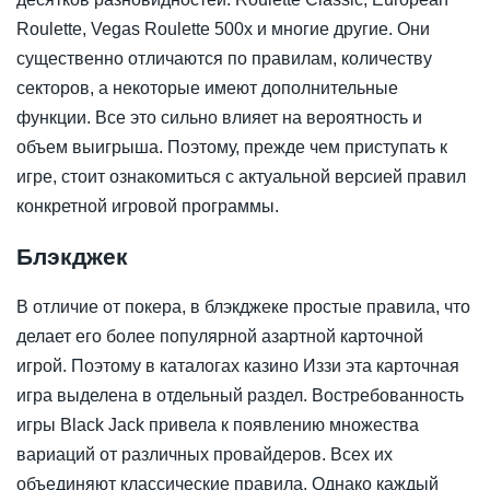
Roulette, Vegas Roulette 500x и многие другие. Они
существенно отличаются по правилам, количеству
секторов, а некоторые имеют дополнительные
функции. Все это сильно влияет на вероятность и
объем выигрыша. Поэтому, прежде чем приступать к
игре, стоит ознакомиться с актуальной версией правил
конкретной игровой программы.
Блэкджек
В отличие от покера, в блэкджеке простые правила, что
делает его более популярной азартной карточной
игрой. Поэтому в каталогах казино Иззи эта карточная
игра выделена в отдельный раздел. Востребованность
игры Black Jack привела к появлению множества
вариаций от различных провайдеров. Всех их
объединяют классические правила. Однако каждый