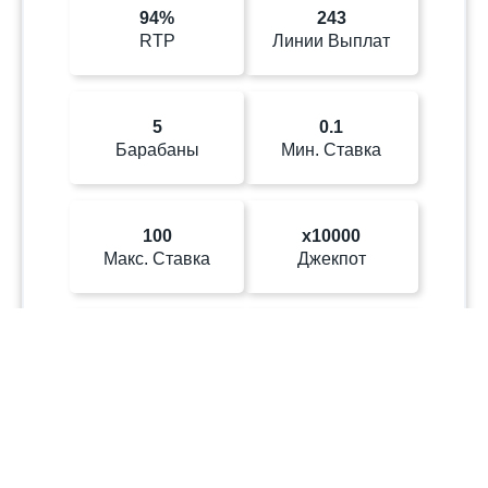
94%
243
RTP
Линии Выплат
5
0.1
Барабаны
Мин. Ставка
100
x10000
Макс. Ставка
Джекпот
Высокая
Да
Волатильность
Бонусная игра
Нет
Да
Прогрессивный
Вайлд символ
Джекпот