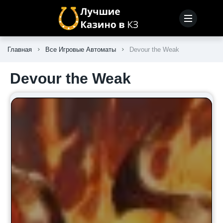
Главная
Все Игровые Автоматы
Devour the Weak
Devour the Weak