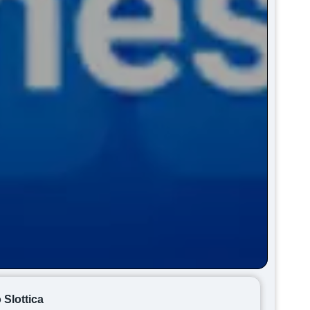
Slottica