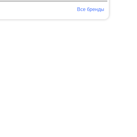
Все бренды