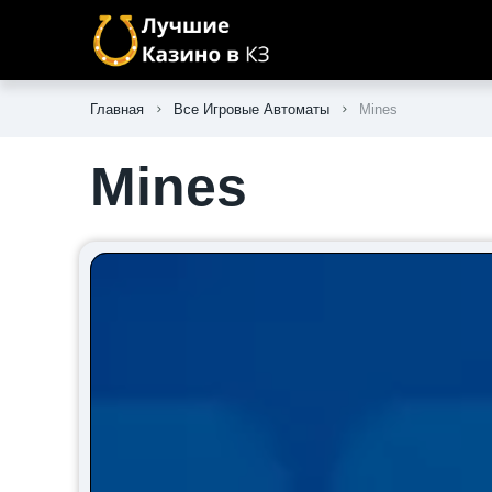
Главная
Все Игровые Автоматы
Mines
Mines