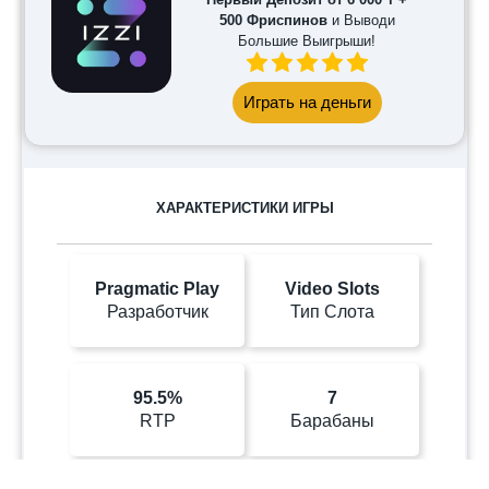
500 Фриспинов
и Выводи
Большие Выигрыши!
Играть на деньги
ХАРАКТЕРИСТИКИ ИГРЫ
Pragmatic Play
Video Slots
Разработчик
Тип Слота
95.5%
7
RTP
Барабаны