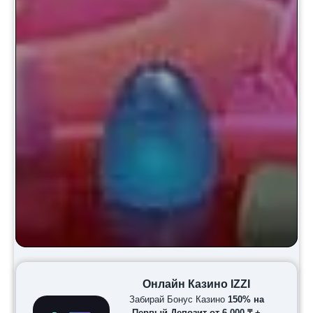
Онлайн Казино IZZI
Забирай Бонус Казино
150% на
Первый Депозит от 6 000 ₸ +