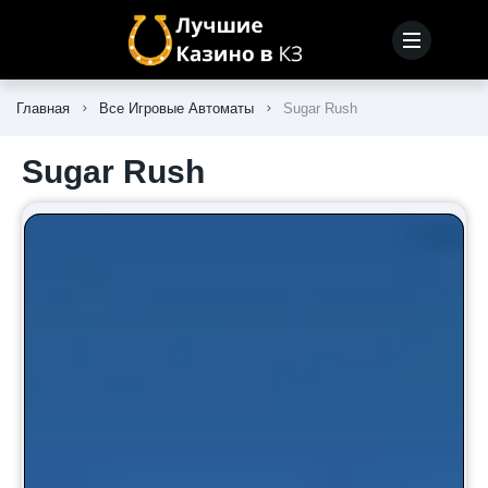
Главная
Все Игровые Автоматы
Sugar Rush
Sugar Rush